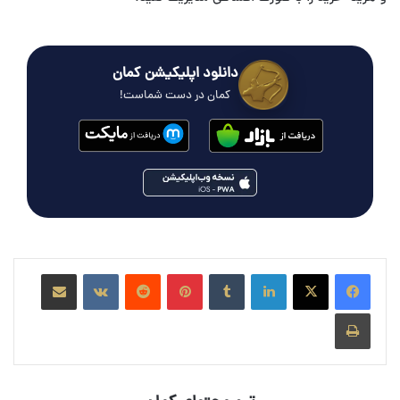
دانلود اپلیکیشن کمان
کمان در دست شماست!
لینکدین
‫تامبلر
‫پین‌ترست
‫رددیت
‫VKontakte
اشتراک گذاری از طریق ایمیل
چاپ